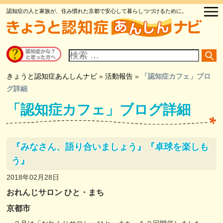
認知症の人と家族が、住み慣れた京都で安心して暮らしつづけるために。
サ
イ
ト
内
検
きょうと認知症あんしんナビ
»
活動報告
»
「認知症カフェ」ブロ
索
グ詳細
「認知症カフェ」ブログ詳細
『みなさん、語り合いましょう』『卓球を楽しも
う』
2018年02月28日
おれんじサロン ひと・まち
京都市