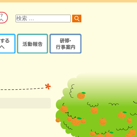
サ
イ
ト
内
検
索
る方へ
活動報告
研修・行事案内
オレンジロードつなげ隊
京都府内で開催の研修・
オレンジプラン
地域の取組報告ブログ
イベント・講座など
認知症ケアパス
認知症カフェブログ
サポーター養成講座
京都府・機構の取組報告
研修・イベントなどの
認知症ケアパス
ブログ
登録【ログイン】
京都地域包括ケア推進
サポート医一覧
機構制作物
活動報告登録
地域支援推進員一覧
【ログイン】
認知症
レンジガイドブック
本人・家族教室