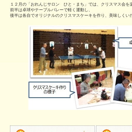
い治療薬
個別ピアサポート事業
１２月の「おれんじサロン ひと・まち」では、クリスマス会を
記憶とつなぐ
認知症
前半は卓球やテーブルバレーで軽く運動し、
～ある写真家の物語～
異業種
後半は各自でオリジナルのクリスマスケーキを作り、美味しくい