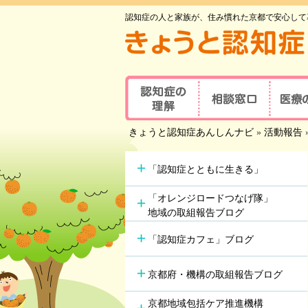
認知症の人と家族が、住み慣れた京都で安心して
認知症の理解
相談窓口
医療
京都府認知症
きょうと認知症あんしんナビ
»
活動報告
認知症とは
医療の
コールセンター
認知症地域相談窓口
認知症
主な原因疾患
事業所
可能な
「認知症とともに生きる」
認知症
症状と対応方法
地域包括支援センター
受講者
「オレンジロードつなげ隊」
地域の取組報告ブログ
認知症の方やその家族の
セルフチェックシート
認知症
つどい
「認知症カフェ」ブログ
情報ツール一覧
認知症カフェ
認知症
認知症初期集中支援
京都府・機構の取組報告ブログ
学会が
チーム
認知症高齢者等
アルツ
京都地域包括ケア推進機構