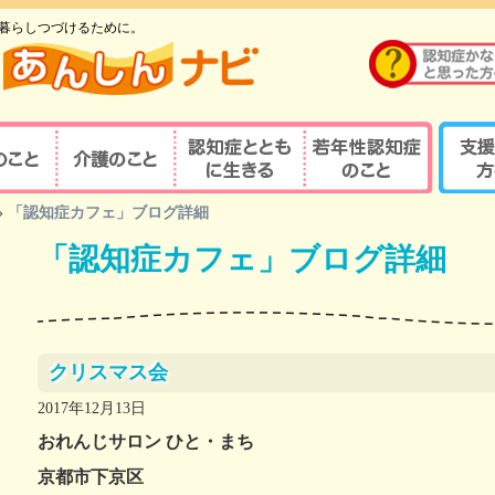
暮らしつづけるために。
のこと
介護のこと
認知症とともに生
若年性認知症のこ
支援す
»
「認知症カフェ」ブログ詳細
重要性
介護の重要性
相談窓口
京都式
きる
と
「認知症カフェ」ブログ詳細
の診察・診療が
若年性認知症ならではの
京都式
介護サービス
医療機関を探す
諸問題
とは？
対応力向上研修
認知症の人と家族を支え
若年性認知症支援の
京都式
（医療関係者）
るケアマネジャー
ポイント
疾患医療センター
認知症リンクワーカー
利用できる制度
認知症
クリスマス会
サポート医
ガイドブック
認知症
2017年12月13日
若年性認知症 京都
若年性
おれんじサロン ひと・まち
認定する専門医等
オレンジガイドブック
京都オ
京都市下京区
ハイマー型認知症
若年性認知症
認知症