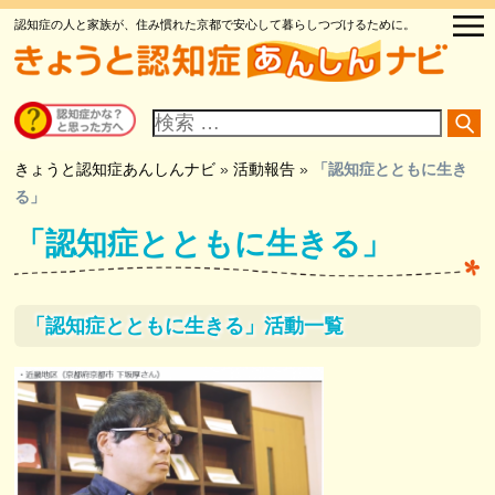
認知症の人と家族が、住み慣れた京都で安心して暮らしつづけるために。
サ
イ
ト
内
検
きょうと認知症あんしんナビ
»
活動報告
»
「認知症とともに生き
索
る」
「認知症とともに生きる」
「認知症とともに生きる」活動一覧