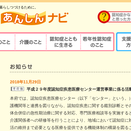
暮らしつづけるために。
のこと
介護のこと
認知症とともに生
若年性認知症のこ
支援す
重要性
介護の重要性
相談窓口
京都式
きる
と
の診察・診療が
若年性認知症ならではの
京都式
介護サービス
医療機関を探す
諸問題
とは？
対応力向上研修
認知症の人と家族を支え
若年性認知症支援の
京都式
2018年11月29日
（医療関係者）
るケアマネジャー
ポイント
平成２９年度認知症疾患医療センター運営事業に係る活
疾患医療センター
認知症リンクワーカー
利用できる制度
認知症
本府では、認知症疾患医療センター（以下「センター」という。
サポート医
ガイドブック
認知症
護機関等と連携を図りながら、認知症疾患に関する鑑別診断とそ
体合併症の急性期治療に関する対応、専門医療相談等を実施する
若年性認知症 京都
若年性
認定する専門医等
オレンジガイドブック
京都オ
介護関係者への研修等を行うことにより、地域において認知症に
ハイマー型認知症
若年性認知症
活の維持まで必要となる医療を提供できる機能体制の構築を図る
認知症