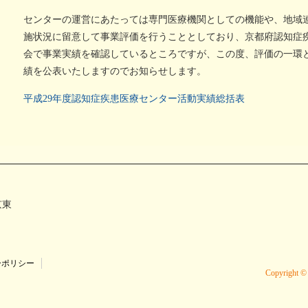
い治療薬
個別ピアサポート事業
記憶とつなぐ
認知症
センターの運営にあたっては専門医療機関としての機能や、地域
～ある写真家の物語～
異業種
施状況に留意して事業評価を行うこととしており、京都府認知症
会で事業実績を確認しているところですが、この度、評価の一環
績を公表いたしますのでお知らせします。
平成29年度認知症疾患医療センター活動実績総括表
京東
ーポリシー
Copyright