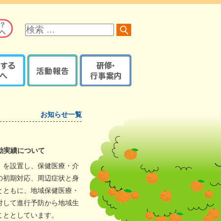
サ
イ
ト
内
検
索
る方へ
活動報告
研修・行事案内
オレンジロードつなげ隊
京都府内で開催の研修・
オレンジプラン
地域の取組報告ブログ
イベント・講座など
認知症ケアパス
お知らせ一覧
認知症カフェブログ
サポーター養成講座
京都府・機構の取組報告
研修・イベントなどの
認知症ケアパス
ブログ
登録【ログイン】
動実績について
京都地域包括ケア推進
サポート医一覧
機構制作物
）を設置し、保健医療・介
活動報告登録
地域支援推進員一覧
の初期対応、周辺症状と身
【ログイン】
とともに、地域保健医療・
認知症
レンジガイドブック
対して進行予防から地域生
こととしています。
本人・家族教室