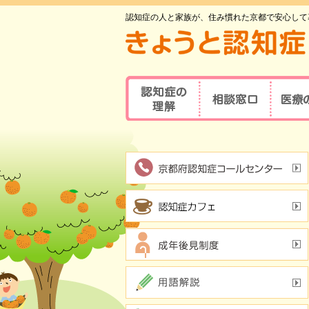
認知症の人と家族が、住み慣れた京都で安心して
認知症の理解
相談窓口
医療
京都府認知症
認知症とは
医療の
コールセンター
認知症地域相談窓口
認知症
主な原因疾患
事業所
可能な
認知症
症状と対応方法
地域包括支援センター
受講者
認知症の方やその家族の
セルフチェックシート
認知症
つどい
情報ツール一覧
認知症カフェ
認知症
認知症初期集中支援
学会が
チーム
認知症高齢者等
アルツ