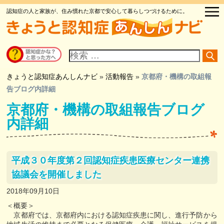
認知症の人と家族が、住み慣れた京都で安心して暮らしつづけるために。
サ
イ
ト
内
検
きょうと認知症あんしんナビ
»
活動報告
»
京都府・機構の取組報
索
告ブログ内詳細
京都府・機構の取組報告ブログ
内詳細
平成３０年度第２回認知症疾患医療センター連携
協議会を開催しました
2018年09月10日
＜概要＞
京都府では、京都府内における認知症疾患に関し、進行予防から