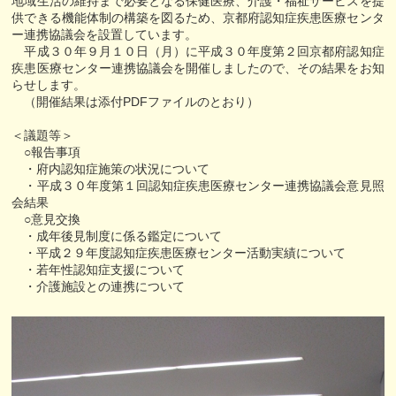
地域生活の維持まで必要となる保健医療、介護・福祉サービスを提
供できる機能体制の構築を図るため、京都府認知症疾患医療センタ
ー連携協議会を設置しています。
平成３０年９月１０日（月）に平成３０年度第２回京都府認知症
疾患医療センター連携協議会を開催しましたので、その結果をお知
らせします。
（開催結果は添付PDFファイルのとおり）
＜議題等＞
○報告事項
・府内認知症施策の状況について
・平成３０年度第１回認知症疾患医療センター連携協議会意見照
会結果
○意見交換
・成年後見制度に係る鑑定について
・平成２９年度認知症疾患医療センター活動実績について
・若年性認知症支援について
・介護施設との連携について