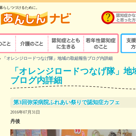
暮らしつづけるために。
のこと
介護のこと
認知症とともに生
若年性認知症のこ
支援す
»
「オレンジロードつなげ隊」地域の取組報告ブログ内詳細
重要性
介護の重要性
相談窓口
京都式
きる
と
「オレンジロードつなげ隊」地
の診察・診療が
若年性認知症ならではの
京都式
介護サービス
医療機関を探す
諸問題
とは？
ブログ内詳細
対応力向上研修
認知症の人と家族を支え
若年性認知症支援の
京都式
（医療関係者）
るケアマネジャー
ポイント
疾患医療センター
認知症リンクワーカー
利用できる制度
認知症
第3回弥栄病院ふれあい祭りで認知症カフェ
サポート医
ガイドブック
認知症
2016年07月31日
若年性認知症 京都
若年性
丹後
認定する専門医等
オレンジガイドブック
京都オ
ハイマー型認知症
若年性認知症
認知症