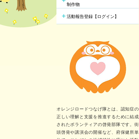
行方不明時の早期発見
の新し
制作物
若年性認知症支援チーム
（おれんじブリッジ）
活動報告登録【ログイン】
オレンジロードつなげ隊とは、認知症の
正しい理解と支援を推進するために結成
されたボランティアの啓発部隊です。街
頭啓発や講演会の開催など、府保健所単