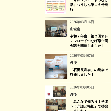
「オレンジロードつなげ
隊」つうしん第１６号発
行
2026年03月16日
山城南
令和７年度 第２回オレ
ンジロードつなげ隊企画
会議を開催しました！
2026年03月07日
丹後
「石田長寿会」の総会で
啓発しました！
2026年03月05日
丹後
「みんなで知ろう！学ぼ
う！介護と福祉」で啓発