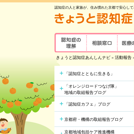
認知症の人と家族が、住み慣れた京都で安心して
認知症の理解
相談窓口
医療
京都府認知症
きょうと認知症あんしんナビ
»
活動報告
認知症とは
医療の
コールセンター
認知症地域相談窓口
認知症
主な原因疾患
事業所
可能な
「認知症とともに生きる」
認知症
症状と対応方法
地域包括支援センター
受講者
「オレンジロードつなげ隊」
地域の取組報告ブログ
認知症の方やその家族の
セルフチェックシート
認知症
つどい
「認知症カフェ」ブログ
情報ツール一覧
認知症カフェ
認知症
認知症初期集中支援
京都府・機構の取組報告ブログ
学会が
チーム
認知症高齢者等
アルツ
京都地域包括ケア推進機構