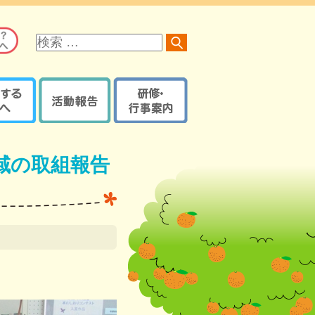
サ
イ
ト
内
検
索
る方へ
活動報告
研修・行事案内
オレンジロードつなげ隊
京都府内で開催の研修・
オレンジプラン
地域の取組報告ブログ
イベント・講座など
域の取組報告
認知症ケアパス
認知症カフェブログ
サポーター養成講座
京都府・機構の取組報告
研修・イベントなどの
認知症ケアパス
ブログ
登録【ログイン】
京都地域包括ケア推進
サポート医一覧
機構制作物
活動報告登録
地域支援推進員一覧
【ログイン】
認知症
レンジガイドブック
本人・家族教室