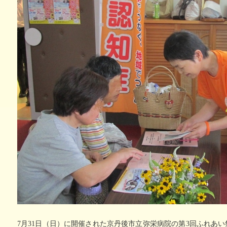
い治療薬
個別ピアサポート事業
記憶とつなぐ
認知症
～ある写真家の物語～
異業種
7月31日（日）に開催された京丹後市立弥栄病院の第3回ふれあ