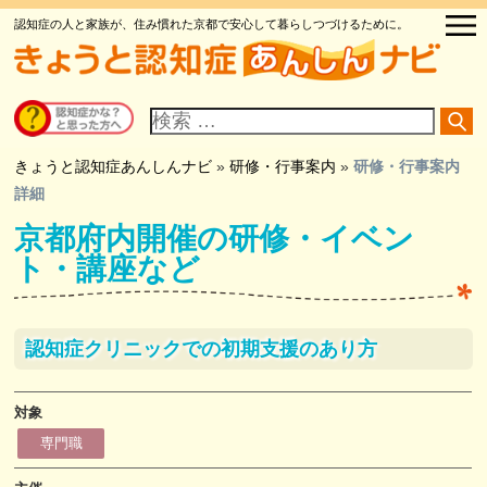
認知症の人と家族が、住み慣れた京都で安心して暮らしつづけるために。
サ
イ
ト
内
検
きょうと認知症あんしんナビ
»
研修・行事案内
»
研修・行事案内
索
詳細
京都府内開催の研修・イベン
ト・講座など
認知症クリニックでの初期支援のあり方
対象
専門職