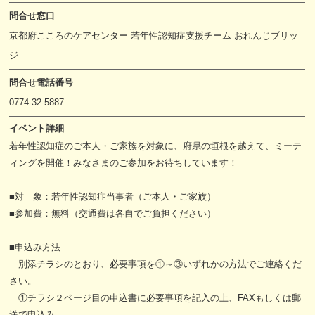
問合せ窓口
京都府こころのケアセンター 若年性認知症支援チーム おれんじブリッ
ジ
問合せ電話番号
0774-32-5887
イベント詳細
若年性認知症のご本人・ご家族を対象に、府県の垣根を越えて、ミーテ
ィングを開催！みなさまのご参加をお待ちしています！
■対 象：若年性認知症当事者（ご本人・ご家族）
■参加費：無料（交通費は各自でご負担ください）
■申込み方法
別添チラシのとおり、必要事項を①～③いずれかの方法でご連絡くだ
さい。
①チラシ２ページ目の申込書に必要事項を記入の上、FAXもしくは郵
送で申込み