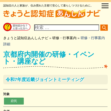
認知症の人と家族が、住み慣れた京都で安心して暮らしつづけるために。
サ
イ
ト
内
検
きょうと認知症あんしんナビ
»
研修・行事案内
»
研修・行事案内
索
詳細
京都府内開催の研修・イベン
ト・講座など
令和7年度近畿ジョイントミーティング
対象
府民